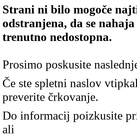
Strani ni bilo mogoče najt
odstranjena, da se nahaja
trenutno nedostopna.
Prosimo poskusite naslednj
Če ste spletni naslov vtipkal
preverite črkovanje.
Do informacij poizkusite pr
ali