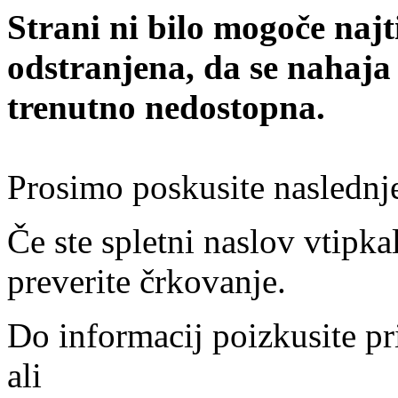
Strani ni bilo mogoče najt
odstranjena, da se nahaja
trenutno nedostopna.
Prosimo poskusite naslednj
Če ste spletni naslov vtipkal
preverite črkovanje.
Do informacij poizkusite pr
ali