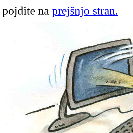
pojdite na
prejšnjo stran.