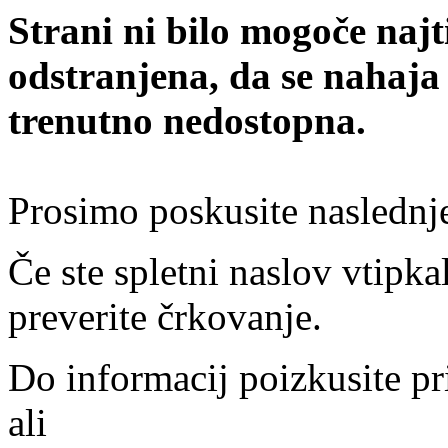
Strani ni bilo mogoče najt
odstranjena, da se nahaja
trenutno nedostopna.
Prosimo poskusite naslednj
Če ste spletni naslov vtipkal
preverite črkovanje.
Do informacij poizkusite pr
ali