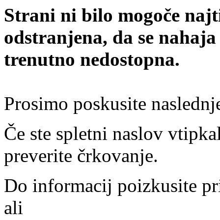
Strani ni bilo mogoče najt
odstranjena, da se nahaja
trenutno nedostopna.
Prosimo poskusite naslednj
Če ste spletni naslov vtipkal
preverite črkovanje.
Do informacij poizkusite pr
ali