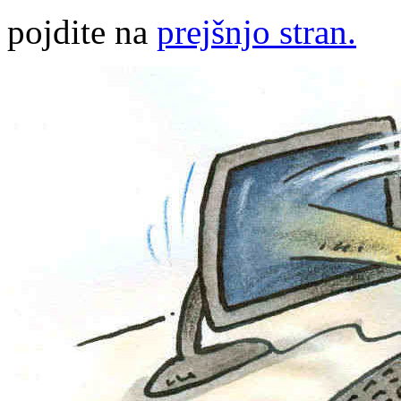
pojdite na
prejšnjo stran.