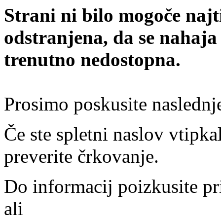
Strani ni bilo mogoče najt
odstranjena, da se nahaja
trenutno nedostopna.
Prosimo poskusite naslednj
Če ste spletni naslov vtipkal
preverite črkovanje.
Do informacij poizkusite pr
ali