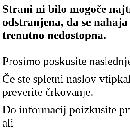
Strani ni bilo mogoče najt
odstranjena, da se nahaja
trenutno nedostopna.
Prosimo poskusite naslednj
Če ste spletni naslov vtipkal
preverite črkovanje.
Do informacij poizkusite pr
ali