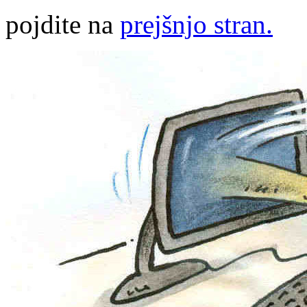
pojdite na
prejšnjo stran.