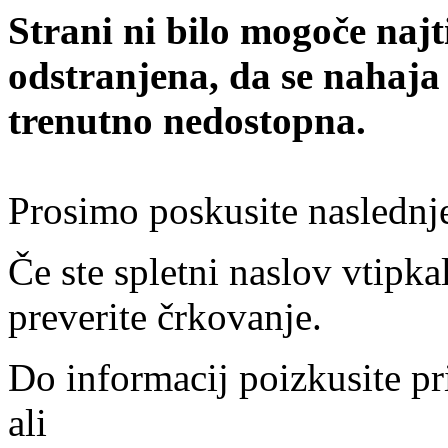
Strani ni bilo mogoče najt
odstranjena, da se nahaja
trenutno nedostopna.
Prosimo poskusite naslednj
Če ste spletni naslov vtipkal
preverite črkovanje.
Do informacij poizkusite pr
ali