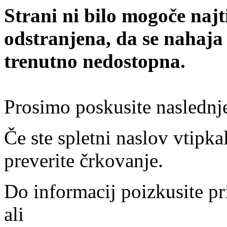
Strani ni bilo mogoče najt
odstranjena, da se nahaja
trenutno nedostopna.
Prosimo poskusite naslednj
Če ste spletni naslov vtipkal
preverite črkovanje.
Do informacij poizkusite pr
ali