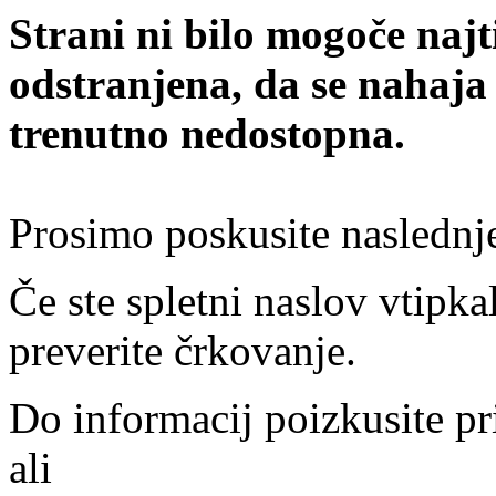
Strani ni bilo mogoče najt
odstranjena, da se nahaja
trenutno nedostopna.
Prosimo poskusite naslednj
Če ste spletni naslov vtipkal
preverite črkovanje.
Do informacij poizkusite pr
ali