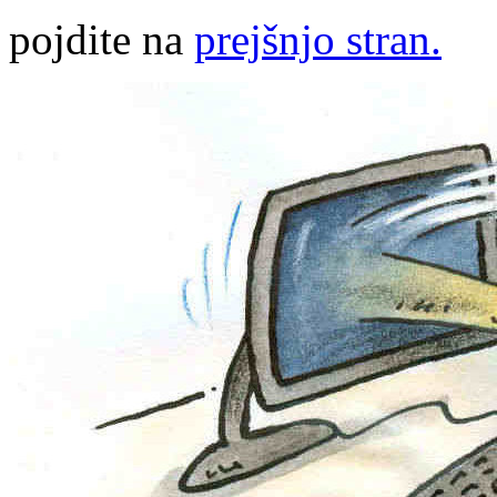
pojdite na
prejšnjo stran.