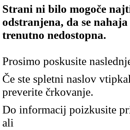
Strani ni bilo mogoče najt
odstranjena, da se nahaja
trenutno nedostopna.
Prosimo poskusite naslednj
Če ste spletni naslov vtipkal
preverite črkovanje.
Do informacij poizkusite pr
ali