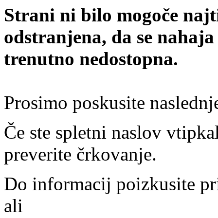
Strani ni bilo mogoče najt
odstranjena, da se nahaja
trenutno nedostopna.
Prosimo poskusite naslednj
Če ste spletni naslov vtipkal
preverite črkovanje.
Do informacij poizkusite pr
ali