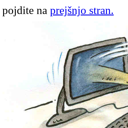
pojdite na
prejšnjo stran.