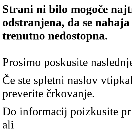
Strani ni bilo mogoče najt
odstranjena, da se nahaja
trenutno nedostopna.
Prosimo poskusite naslednj
Če ste spletni naslov vtipkal
preverite črkovanje.
Do informacij poizkusite pr
ali