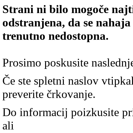
Strani ni bilo mogoče najt
odstranjena, da se nahaja
trenutno nedostopna.
Prosimo poskusite naslednj
Če ste spletni naslov vtipkal
preverite črkovanje.
Do informacij poizkusite pr
ali