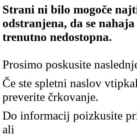
Strani ni bilo mogoče najt
odstranjena, da se nahaja
trenutno nedostopna.
Prosimo poskusite naslednj
Če ste spletni naslov vtipkal
preverite črkovanje.
Do informacij poizkusite pr
ali