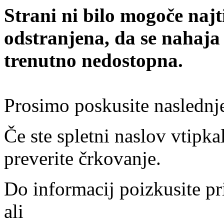
Strani ni bilo mogoče najt
odstranjena, da se nahaja
trenutno nedostopna.
Prosimo poskusite naslednj
Če ste spletni naslov vtipkal
preverite črkovanje.
Do informacij poizkusite pr
ali