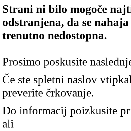
Strani ni bilo mogoče najt
odstranjena, da se nahaja
trenutno nedostopna.
Prosimo poskusite naslednj
Če ste spletni naslov vtipkal
preverite črkovanje.
Do informacij poizkusite pr
ali