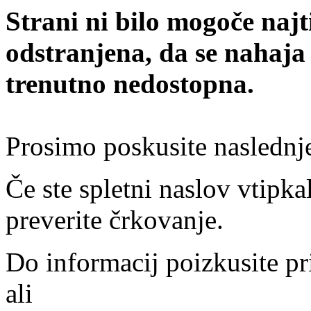
Strani ni bilo mogoče najt
odstranjena, da se nahaja
trenutno nedostopna.
Prosimo poskusite naslednj
Če ste spletni naslov vtipkal
preverite črkovanje.
Do informacij poizkusite pr
ali