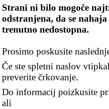
Strani ni bilo mogoče najt
odstranjena, da se nahaja
trenutno nedostopna.
Prosimo poskusite naslednj
Če ste spletni naslov vtipkal
preverite črkovanje.
Do informacij poizkusite pr
ali