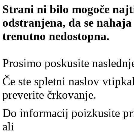
Strani ni bilo mogoče najt
odstranjena, da se nahaja
trenutno nedostopna.
Prosimo poskusite naslednj
Če ste spletni naslov vtipkal
preverite črkovanje.
Do informacij poizkusite pr
ali