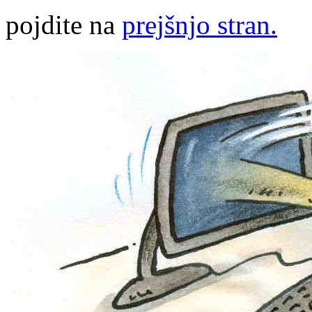
pojdite na
prejšnjo stran.