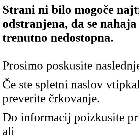
Strani ni bilo mogoče najt
odstranjena, da se nahaja
trenutno nedostopna.
Prosimo poskusite naslednj
Če ste spletni naslov vtipkal
preverite črkovanje.
Do informacij poizkusite pr
ali