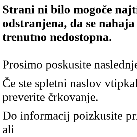
Strani ni bilo mogoče najt
odstranjena, da se nahaja
trenutno nedostopna.
Prosimo poskusite naslednj
Če ste spletni naslov vtipkal
preverite črkovanje.
Do informacij poizkusite pr
ali