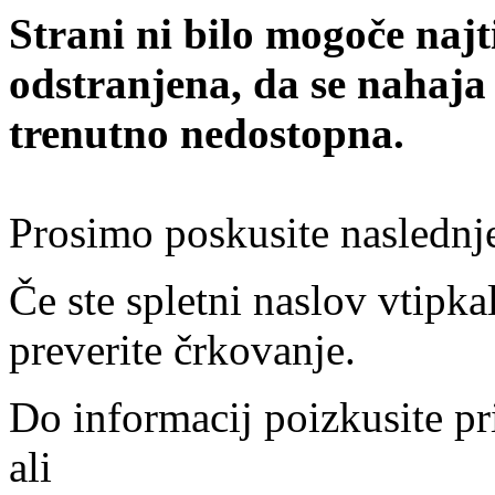
Strani ni bilo mogoče najt
odstranjena, da se nahaja
trenutno nedostopna.
Prosimo poskusite naslednj
Če ste spletni naslov vtipkal
preverite črkovanje.
Do informacij poizkusite pr
ali