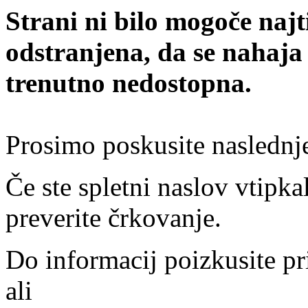
Strani ni bilo mogoče najt
odstranjena, da se nahaja
trenutno nedostopna.
Prosimo poskusite naslednj
Če ste spletni naslov vtipkal
preverite črkovanje.
Do informacij poizkusite pr
ali