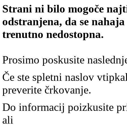
Strani ni bilo mogoče najt
odstranjena, da se nahaja
trenutno nedostopna.
Prosimo poskusite naslednj
Če ste spletni naslov vtipkal
preverite črkovanje.
Do informacij poizkusite pr
ali