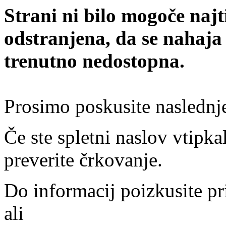
Strani ni bilo mogoče najt
odstranjena, da se nahaja
trenutno nedostopna.
Prosimo poskusite naslednj
Če ste spletni naslov vtipkal
preverite črkovanje.
Do informacij poizkusite pr
ali