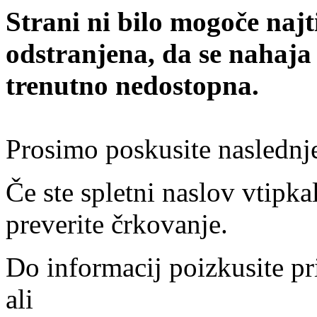
Strani ni bilo mogoče najt
odstranjena, da se nahaja
trenutno nedostopna.
Prosimo poskusite naslednj
Če ste spletni naslov vtipkal
preverite črkovanje.
Do informacij poizkusite pr
ali