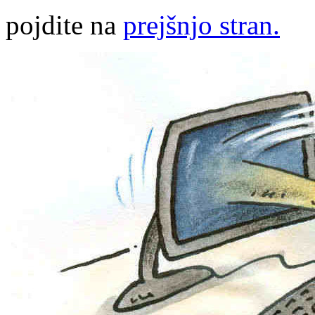
pojdite na
prejšnjo stran.