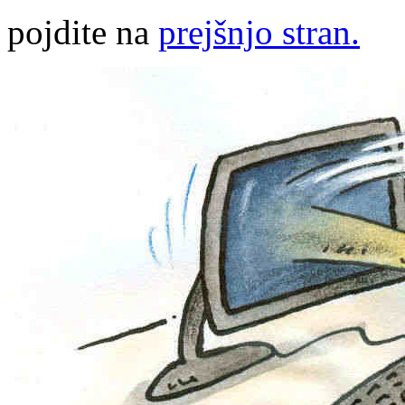
pojdite na
prejšnjo stran.