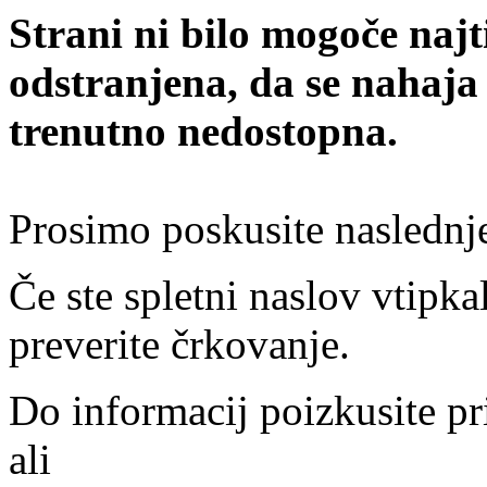
Strani ni bilo mogoče najt
odstranjena, da se nahaja
trenutno nedostopna.
Prosimo poskusite naslednj
Če ste spletni naslov vtipkal
preverite črkovanje.
Do informacij poizkusite pr
ali