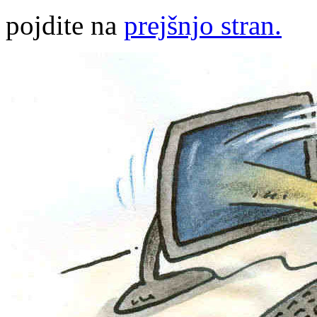
pojdite na
prejšnjo stran.