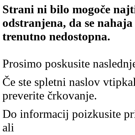
Strani ni bilo mogoče najt
odstranjena, da se nahaja
trenutno nedostopna.
Prosimo poskusite naslednj
Če ste spletni naslov vtipkal
preverite črkovanje.
Do informacij poizkusite pr
ali