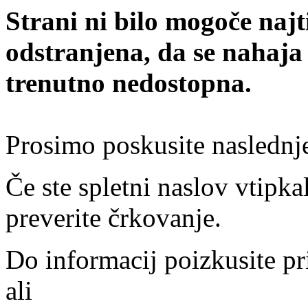
Strani ni bilo mogoče najt
odstranjena, da se nahaja
trenutno nedostopna.
Prosimo poskusite naslednj
Če ste spletni naslov vtipkal
preverite črkovanje.
Do informacij poizkusite pr
ali