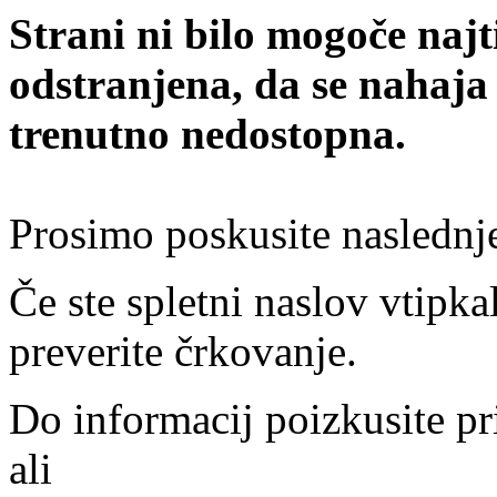
Strani ni bilo mogoče najt
odstranjena, da se nahaja
trenutno nedostopna.
Prosimo poskusite naslednj
Če ste spletni naslov vtipkal
preverite črkovanje.
Do informacij poizkusite pr
ali