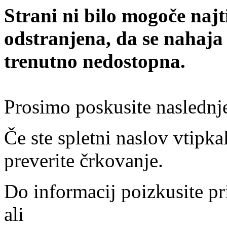
Strani ni bilo mogoče najt
odstranjena, da se nahaja
trenutno nedostopna.
Prosimo poskusite naslednj
Če ste spletni naslov vtipkal
preverite črkovanje.
Do informacij poizkusite pr
ali