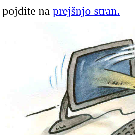
pojdite na
prejšnjo stran.