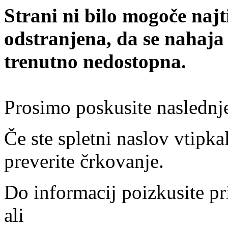
Strani ni bilo mogoče najt
odstranjena, da se nahaja
trenutno nedostopna.
Prosimo poskusite naslednj
Če ste spletni naslov vtipkal
preverite črkovanje.
Do informacij poizkusite pr
ali