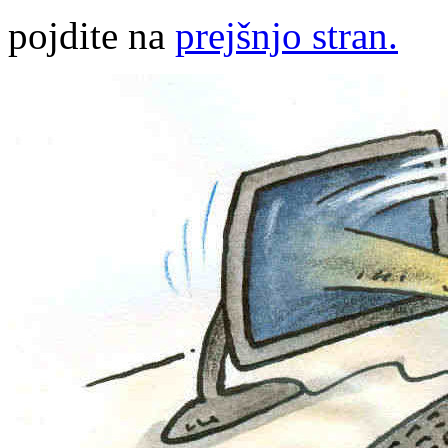
pojdite na
prejšnjo stran.