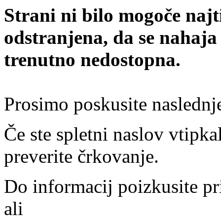
Strani ni bilo mogoče najt
odstranjena, da se nahaja
trenutno nedostopna.
Prosimo poskusite naslednj
Če ste spletni naslov vtipkal
preverite črkovanje.
Do informacij poizkusite pr
ali