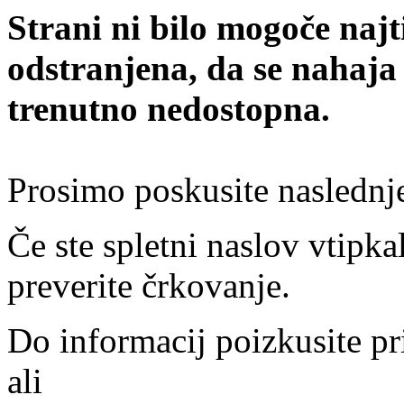
Strani ni bilo mogoče najt
odstranjena, da se nahaja
trenutno nedostopna.
Prosimo poskusite naslednj
Če ste spletni naslov vtipkal
preverite črkovanje.
Do informacij poizkusite pr
ali