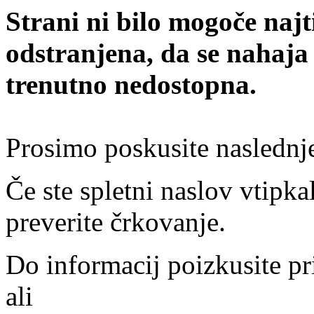
Strani ni bilo mogoče najt
odstranjena, da se nahaja
trenutno nedostopna.
Prosimo poskusite naslednj
Če ste spletni naslov vtipkal
preverite črkovanje.
Do informacij poizkusite pr
ali