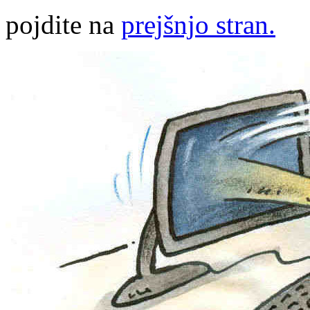
pojdite na
prejšnjo stran.