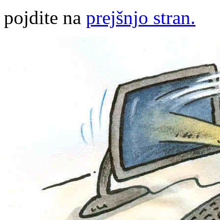
pojdite na
prejšnjo stran.