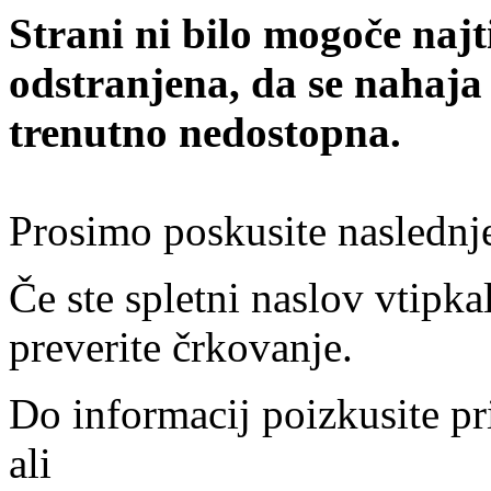
Strani ni bilo mogoče najt
odstranjena, da se nahaja
trenutno nedostopna.
Prosimo poskusite naslednj
Če ste spletni naslov vtipkal
preverite črkovanje.
Do informacij poizkusite pr
ali