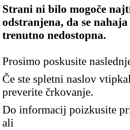
Strani ni bilo mogoče najt
odstranjena, da se nahaja
trenutno nedostopna.
Prosimo poskusite naslednj
Če ste spletni naslov vtipkal
preverite črkovanje.
Do informacij poizkusite pr
ali