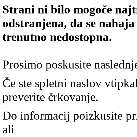
Strani ni bilo mogoče najt
odstranjena, da se nahaja
trenutno nedostopna.
Prosimo poskusite naslednj
Če ste spletni naslov vtipkal
preverite črkovanje.
Do informacij poizkusite pr
ali