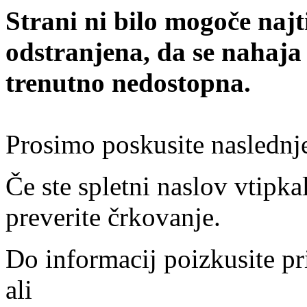
Strani ni bilo mogoče najt
odstranjena, da se nahaja
trenutno nedostopna.
Prosimo poskusite naslednj
Če ste spletni naslov vtipkal
preverite črkovanje.
Do informacij poizkusite pr
ali