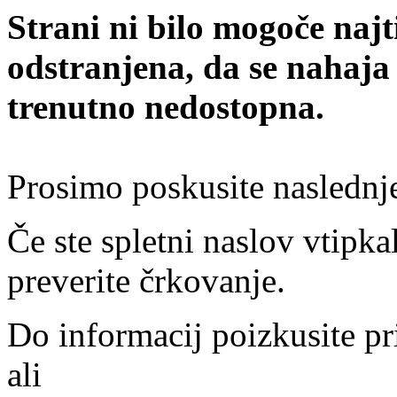
Strani ni bilo mogoče najt
odstranjena, da se nahaja
trenutno nedostopna.
Prosimo poskusite naslednj
Če ste spletni naslov vtipkal
preverite črkovanje.
Do informacij poizkusite pr
ali