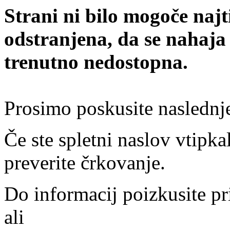
Strani ni bilo mogoče najt
odstranjena, da se nahaja
trenutno nedostopna.
Prosimo poskusite naslednj
Če ste spletni naslov vtipkal
preverite črkovanje.
Do informacij poizkusite pr
ali