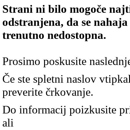
Strani ni bilo mogoče najt
odstranjena, da se nahaja
trenutno nedostopna.
Prosimo poskusite naslednj
Če ste spletni naslov vtipkal
preverite črkovanje.
Do informacij poizkusite pr
ali