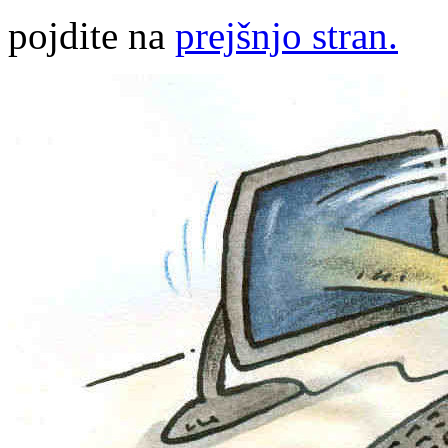
pojdite na
prejšnjo stran.