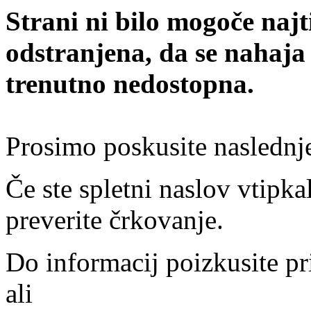
Strani ni bilo mogoče najt
odstranjena, da se nahaja
trenutno nedostopna.
Prosimo poskusite naslednj
Če ste spletni naslov vtipkal
preverite črkovanje.
Do informacij poizkusite pr
ali