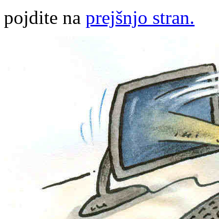
pojdite na
prejšnjo stran.