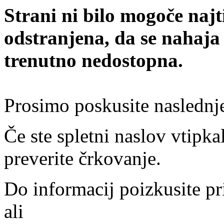
Strani ni bilo mogoče najt
odstranjena, da se nahaja
trenutno nedostopna.
Prosimo poskusite naslednj
Če ste spletni naslov vtipkal
preverite črkovanje.
Do informacij poizkusite pr
ali