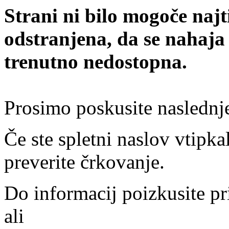
Strani ni bilo mogoče najt
odstranjena, da se nahaja
trenutno nedostopna.
Prosimo poskusite naslednj
Če ste spletni naslov vtipkal
preverite črkovanje.
Do informacij poizkusite pr
ali