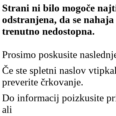
Strani ni bilo mogoče najt
odstranjena, da se nahaja
trenutno nedostopna.
Prosimo poskusite naslednj
Če ste spletni naslov vtipkal
preverite črkovanje.
Do informacij poizkusite pr
ali