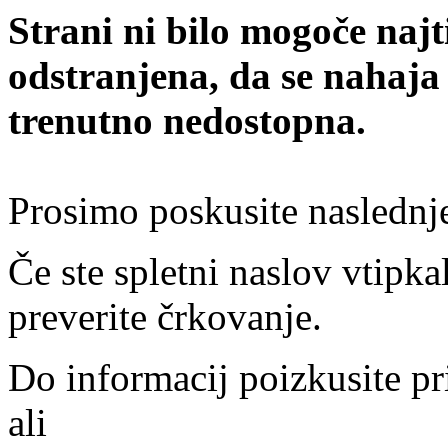
Strani ni bilo mogoče najt
odstranjena, da se nahaja
trenutno nedostopna.
Prosimo poskusite naslednj
Če ste spletni naslov vtipkal
preverite črkovanje.
Do informacij poizkusite pr
ali