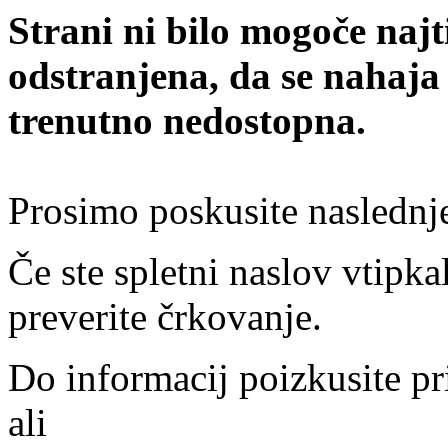
Strani ni bilo mogoče najt
odstranjena, da se nahaja
trenutno nedostopna.
Prosimo poskusite naslednj
Če ste spletni naslov vtipkal
preverite črkovanje.
Do informacij poizkusite pr
ali