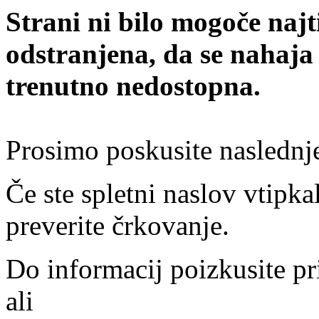
Strani ni bilo mogoče najt
odstranjena, da se nahaja
trenutno nedostopna.
Prosimo poskusite naslednj
Če ste spletni naslov vtipkal
preverite črkovanje.
Do informacij poizkusite pr
ali