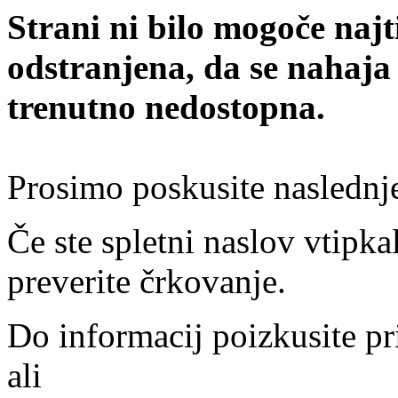
Strani ni bilo mogoče najt
odstranjena, da se nahaja
trenutno nedostopna.
Prosimo poskusite naslednj
Če ste spletni naslov vtipkal
preverite črkovanje.
Do informacij poizkusite pr
ali